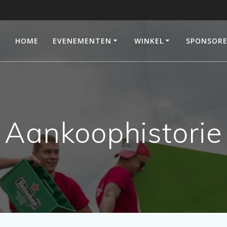
HOME
EVENEMENTEN
WINKEL
SPONSOR
Aankoophistorie